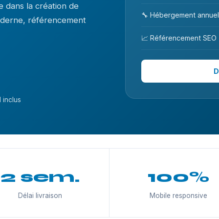
 dans la création de
🔧 Hébergement annuel
moderne, référencement
📈 Référencement SEO
D
 inclus
2 sem.
100%
Délai livraison
Mobile responsive