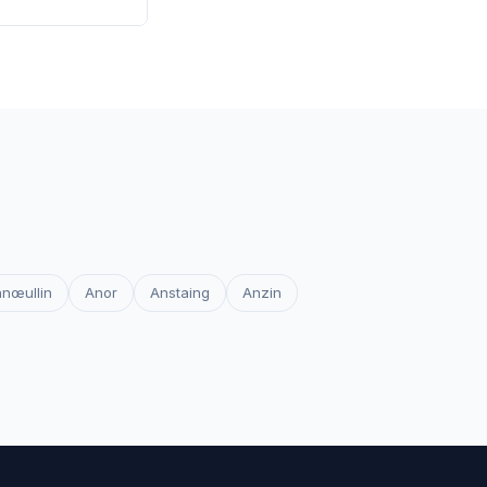
 les certificats
votre site reste
nœullin
Anor
Anstaing
Anzin