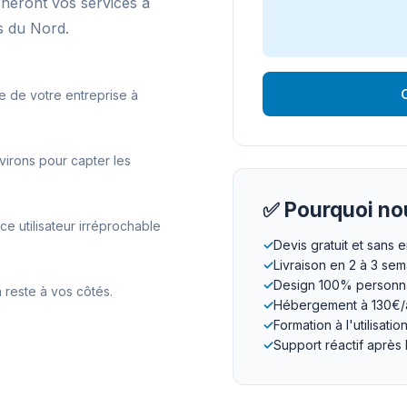
cheront vos services à
s du Nord.
O
e de votre entreprise à
irons pour capter les
✅ Pourquoi nou
 utilisateur irréprochable
✓
Devis gratuit et sans
✓
Livraison en 2 à 3 se
✓
Design 100% personna
 reste à vos côtés.
✓
Hébergement à 130€/
✓
Formation à l'utilisatio
✓
Support réactif après 