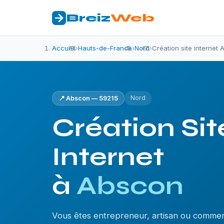
Breiz
Web
Accueil
›
Hauts-de-France
›
Nord
›
Création site internet
Nord
📍 Abscon — 59215
Création Sit
Internet
à
Abscon
Vous êtes entrepreneur, artisan ou comme