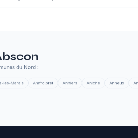
nuel à 130€ comprend un serveur performant, un nom de domaine,
des et la surveillance de disponibilité. Tout ce qu'il faut pour que 
 Abscon
mmunes du Nord :
s-les-Marais
Amfroipret
Anhiers
Aniche
Anneux
An