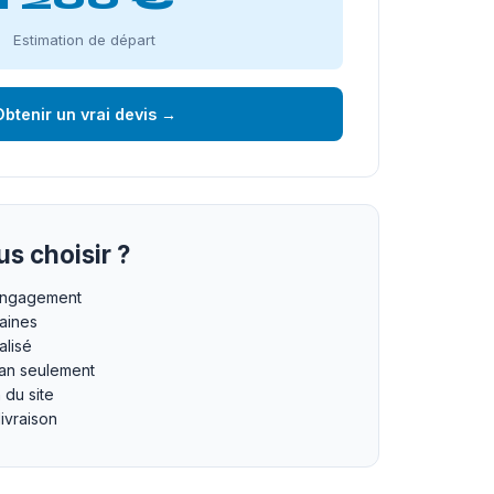
Estimation de départ
btenir un vrai devis →
s choisir ?
 engagement
maines
lisé
an seulement
n du site
livraison