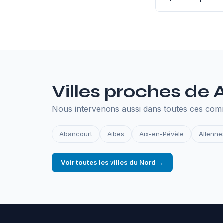
L'hébergement an
SSL, les sauvegar
en ligne.
Villes proches de
Nous intervenons aussi dans toutes ces co
Abancourt
Aibes
Aix-en-Pévèle
Allenne
Voir toutes les villes du Nord →