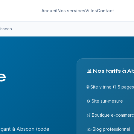
Accueil
Nos services
Villes
Contact
 Abscon
e
📊 Nos tarifs à 
🌐 Site vitrine (1-5 pages
⚙️ Site sur-mesure
🛒 Boutique e-commer
rçant à Abscon (code
✍️ Blog professionnel