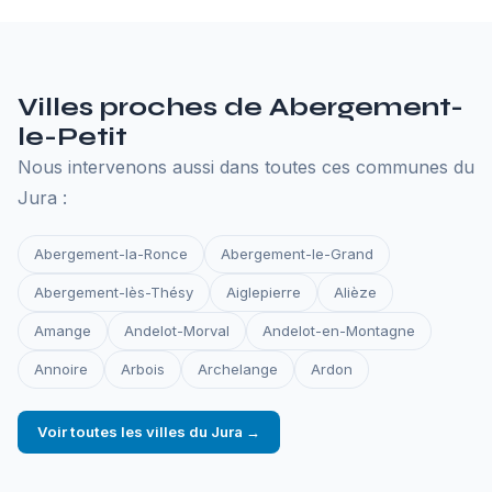
les sauvegardes et la surveillance de disponibilité.
Tout ce qu'il faut pour que votre site reste en ligne.
Villes proches de Abergement-
le-Petit
Nous intervenons aussi dans toutes ces communes du
Jura :
Abergement-la-Ronce
Abergement-le-Grand
Abergement-lès-Thésy
Aiglepierre
Alièze
Amange
Andelot-Morval
Andelot-en-Montagne
Annoire
Arbois
Archelange
Ardon
Voir toutes les villes du Jura →