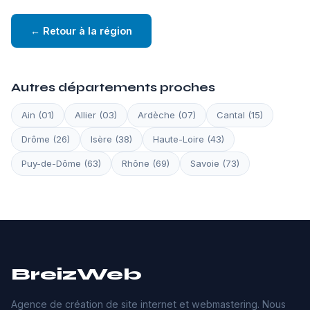
← Retour à la région
Autres départements proches
Ain (01)
Allier (03)
Ardèche (07)
Cantal (15)
Drôme (26)
Isère (38)
Haute-Loire (43)
Puy-de-Dôme (63)
Rhône (69)
Savoie (73)
BreizWeb
Agence de création de site internet et webmastering. Nous