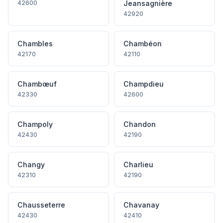
42600
Jeansagnière
42920
Chambles
Chambéon
42170
42110
Chambœuf
Champdieu
42330
42600
Champoly
Chandon
42430
42190
Changy
Charlieu
42310
42190
Chausseterre
Chavanay
42430
42410