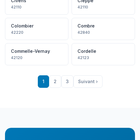
Civens
Cleppé
42110
42110
Colombier
Combre
42220
42840
Commelle-Vernay
Cordelle
42120
42123
1
2
3
Suivant ›