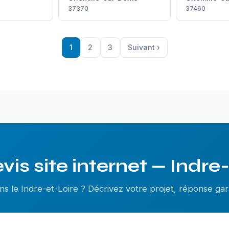
37370
37460
1
2
3
Suivant ›
vis site internet — Indre
ns le Indre-et-Loire ? Décrivez votre projet, réponse gar