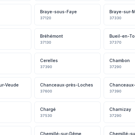
Braye-sous-Faye
Braye-sur-
37120
37330
Bréhémont
Bueil-en-To
37130
37370
Cerelles
Chambon
37390
37290
ur-Veude
Chanceaux-près-Loches
Chanceaux-s
37600
37390
Chargé
Charnizay
37530
37290
Chemillé-sur-Dême
Chemillé-su