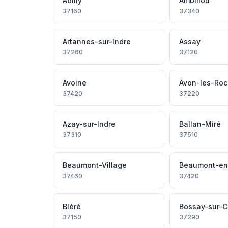
Abilly
Ambillou
37160
37340
Artannes-sur-Indre
Assay
37260
37120
Avoine
Avon-les-Ro
37420
37220
Azay-sur-Indre
Ballan-Miré
37310
37510
Beaumont-Village
Beaumont-en
37460
37420
Bléré
Bossay-sur-C
37150
37290