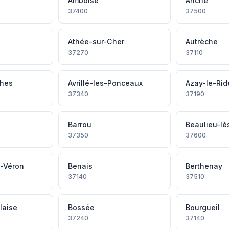
Amboise
Anché
37400
37500
Athée-sur-Cher
Autrèche
37270
37110
ches
Avrillé-les-Ponceaux
Azay-le-Ri
37340
37190
Barrou
Beaulieu-lè
37350
37600
-Véron
Benais
Berthenay
37140
37510
laise
Bossée
Bourgueil
37240
37140