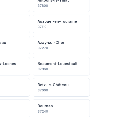
Antogny-le-Tillac
37800
Auzouer-en-Touraine
37110
deau
Azay-sur-Cher
37270
s-Loches
Beaumont-Louestault
37360
Betz-le-Château
37600
Bournan
37240