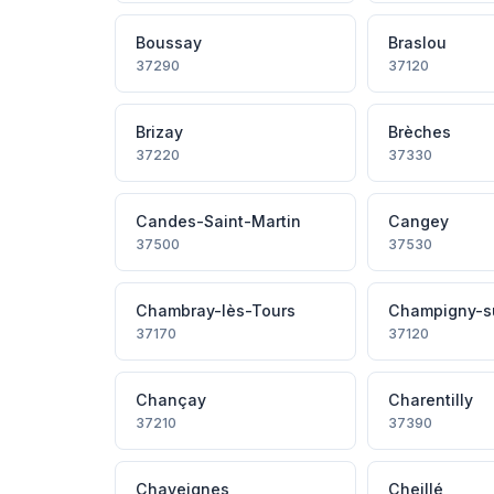
Boussay
Braslou
37290
37120
Brizay
Brèches
37220
37330
Candes-Saint-Martin
Cangey
37500
37530
Chambray-lès-Tours
Champigny-s
37170
37120
Chançay
Charentilly
37210
37390
Chaveignes
Cheillé