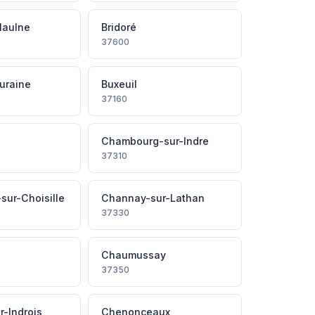
Maulne
Bridoré
37600
uraine
Buxeuil
37160
Chambourg-sur-Indre
37310
ur-Choisille
Channay-sur-Lathan
37330
Chaumussay
37350
r-Indrois
Chenonceaux