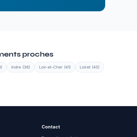
ments proches
8)
Indre (36)
Loir-et-Cher (41)
Loiret (45)
Contact