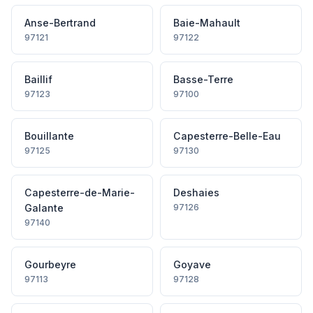
Anse-Bertrand
Baie-Mahault
97121
97122
Baillif
Basse-Terre
97123
97100
Bouillante
Capesterre-Belle-Eau
97125
97130
Capesterre-de-Marie-
Deshaies
Galante
97126
97140
Gourbeyre
Goyave
97113
97128