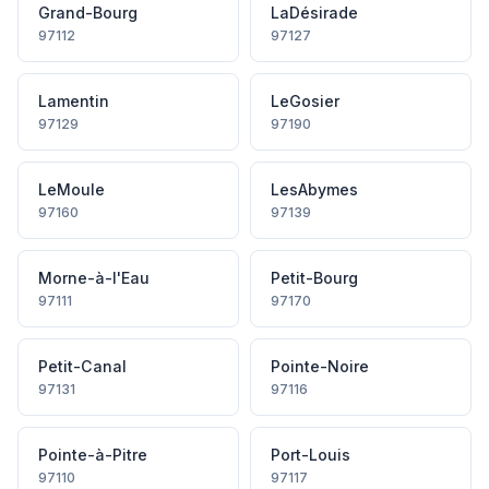
Grand-Bourg
LaDésirade
97112
97127
Lamentin
LeGosier
97129
97190
LeMoule
LesAbymes
97160
97139
Morne-à-l'Eau
Petit-Bourg
97111
97170
Petit-Canal
Pointe-Noire
97131
97116
Pointe-à-Pitre
Port-Louis
97110
97117