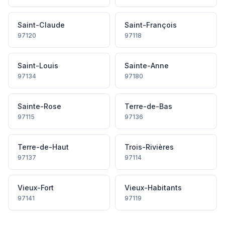
Saint-Claude
Saint-François
97120
97118
Saint-Louis
Sainte-Anne
97134
97180
Sainte-Rose
Terre-de-Bas
97115
97136
Terre-de-Haut
Trois-Rivières
97137
97114
Vieux-Fort
Vieux-Habitants
97141
97119